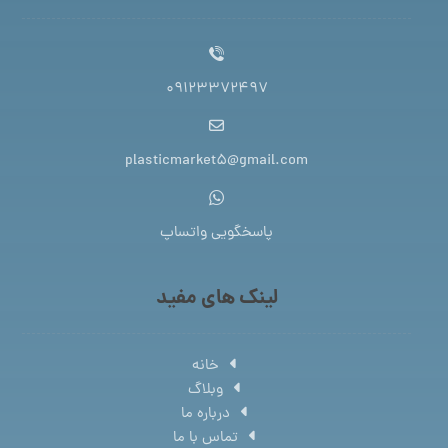
09123372497
plasticmarket5@gmail.com
پاسخگویی واتساپ
لینک های مفید
خانه
وبلاگ
درباره ما
تماس با ما