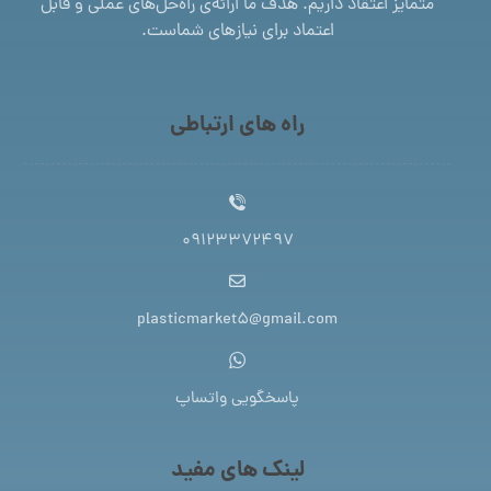
متمایز اعتقاد داریم. هدف ما ارائه‌ی راه‌حل‌های عملی و قابل
اعتماد برای نیازهای شماست.
راه های ارتباطی
09123372497
plasticmarket5@gmail.com
پاسخگویی واتساپ
لینک های مفید