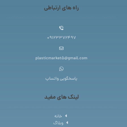
راه های ارتباطی
09123372497
plasticmarket5@gmail.com
پاسخگویی واتساپ
لینک های مفید
خانه
وبلاگ